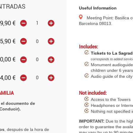
ENTRADAS
Useful Information
Meeting Point: Basilica o
9,90
€
Barcelona 08013.
5,90
€
Includes:
Tickets to La Sagrad
0,00
€
corresponds to added servic
Monument audioguide a
children under 6 years
Audio guide of the cit
4,00
€
MILIA
Not included:
Access to the Towers
te el documento de
Headphones or Intern
 Conducir).
Nothing not specified i
IMPORTANT:
Due to the hig
order to guarantee the availabi
tos
, después de la hora de
may vary by up to 90 minutes