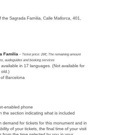
f the Sagrada Familia, Calle Mallorca, 401,
a Familia
-
Ticket price: 26€; The remaining amount
es, audioguides and booking services
vailable in 17 languages. (Not available for
 old.)
y of Barcelona
et-enabled phone
n the section indicating what is included
h demand for tickets for this monument and in
lity of your tickets, the final time of your visit
 from the time selected by you in your