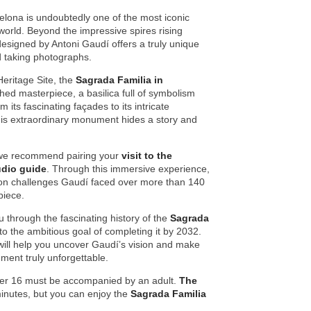
lona is undoubtedly one of the most iconic
world. Beyond the impressive spires rising
 designed by Antoni Gaudí offers a truly unique
 taking photographs.
ritage Site, the
Sagrada Familia in
hed masterpiece, a basilica full of symbolism
 its fascinating façades to its intricate
his extraordinary monument hides a story and
, we recommend pairing your
visit to the
dio guide
. Through this immersive experience,
tion challenges Gaudí faced over more than 140
piece.
u through the fascinating history of the
Sagrada
 to the ambitious goal of completing it by 2032.
will help you uncover Gaudí’s vision and make
ument truly unforgettable.
er 16 must be accompanied by an adult.
The
inutes, but you can enjoy the
Sagrada Familia