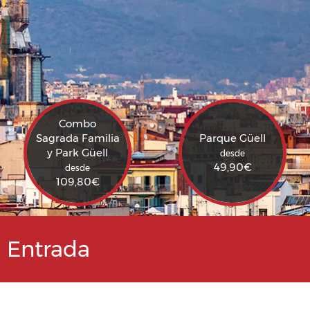
Combo
Sagrada Familia
Parque Güell
y Park Güell
desde
49,90
€
desde
109,80
€
u Entrada