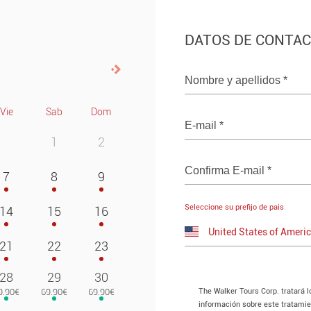
DATOS DE CONTA
Siguiente>
Nombre y apellidos
*
Vie
Sab
Dom
E-mail
*
1
2
Confirma E-mail
*
7
8
9
Seleccione su prefijo de pais
14
15
16
21
22
23
28
29
30
The Walker Tours Corp. tratará 
información sobre este tratami