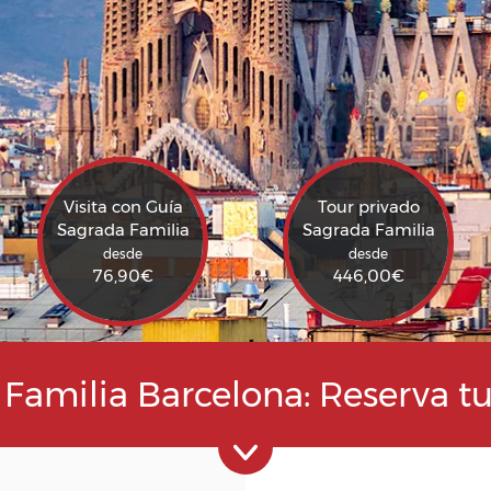
Visita con Guía
Tour privado
Sagrada Familia
Sagrada Familia
desde
desde
76,90
€
446,00
€
Familia Barcelona: Reserva t