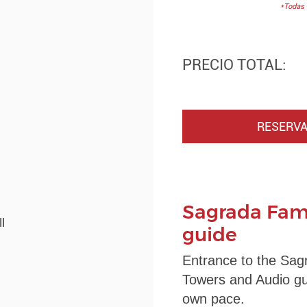
*Todas 
PRECIO TOTAL:
RESERVA
Sagrada Fami
l
guide
Entrance to the Sag
Towers and Audio gui
own pace.