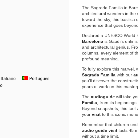
The Sagrada Familia in Barce
architectural wonders in the 
toward the sky, this basilica
experience that goes beyond
Declared a UNESCO World He
Barcelona
is Gaudí's unfinis
and architectural genius. From
columns, every element of t
profound meaning.
To fully explore this marvel
Sagrada Familia
with our
au
Italiano
Portugués
you’ll discover the construc
o
years of work on this master
The
audioguide
will take yo
Familia
, from its beginnings
Beyond snapshots, this tool 
your
visit
to this iconic mon
Remember that children und
audio guide visit
lasts 45 m
without a time limit.